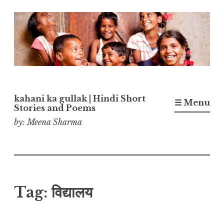
Skip
to
content
kahani ka gullak | Hindi Short
☰ Menu
Stories and Poems
by: Meena Sharma
Tag:
विद्यालय