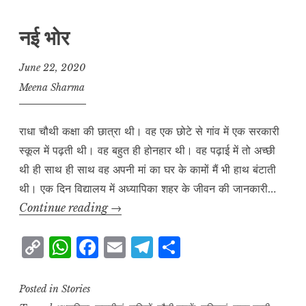
नई भोर
June 22, 2020
Meena Sharma
राधा चौथी कक्षा की छात्रा थी। वह एक छोटे से गांव में एक सरकारी
स्कूल में पढ़ती थी। वह बहुत ही होनहार थी। वह पढ़ाई में तो अच्छी
थी ही साथ ही साथ वह अपनी मां का घर के कामों मैं भी हाथ बंटाती
थी। एक दिन विद्यालय में अध्यापिका शहर के जीवन की जानकारी…
नई
Continue reading
→
भोर
C
W
F
E
T
S
o
h
a
m
el
h
p
at
c
ai
e
a
Posted in
Stories