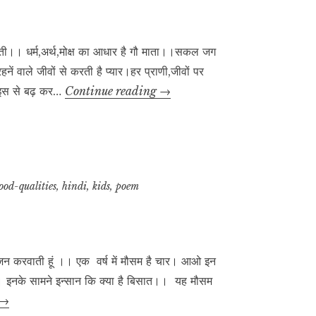
़ाती।। धर्म,अर्थ,मोक्ष का आधार है गौ माता।।सकल जग
ं वाले जीवों से करती है प्यार।हर प्राणी,जीवों पर
गाय
।इस से बढ़ कर…
Continue reading
→
माता
ood-qualities
,
hindi
,
kids
,
poem
मनोरंजन करवाती हूं ।। एक वर्ष में मौसम है चार। आओ इन
ात। इनके सामने इन्सान कि क्या है बिसात।। यह मौसम
मौसम
→