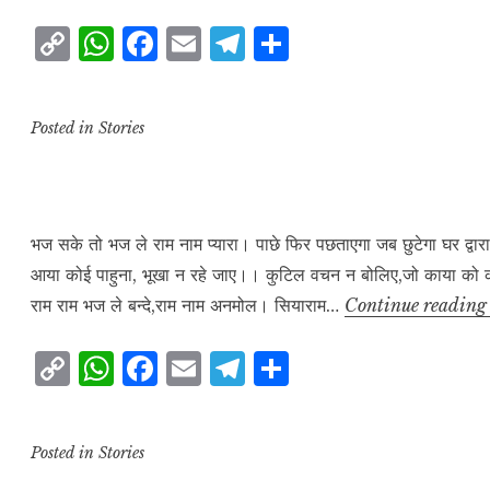
की
C
W
F
E
T
S
दावत
o
h
a
m
el
h
p
at
c
ai
e
a
Posted in
Stories
y
s
e
l
g
r
L
A
b
r
e
i
p
o
a
n
p
o
m
भज सके तो भज ले राम नाम प्यारा। पाछे फिर पछताएगा जब छुटेगा घर द्वार
आया कोई पाहुना, भूखा न रहे जाए।। कुटिल वचन न बोलिए,जो काया को क
k
k
राम राम भज ले बन्दे,राम नाम अनमोल। सियाराम…
Continue readin
C
W
F
E
T
S
o
h
a
m
el
h
p
at
c
ai
e
a
Posted in
Stories
y
s
e
l
g
r