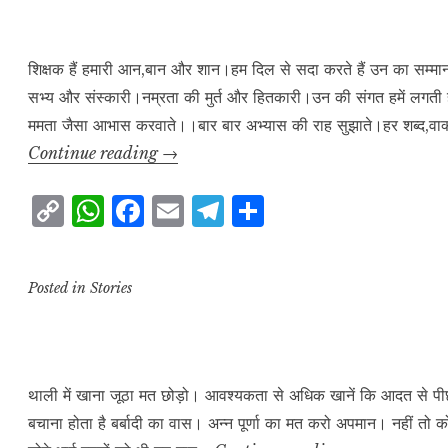
L
A
b
r
e
i
p
o
a
n
p
o
m
शिक्षक हैं हमारी आन,बान और शान।हम दिल से सदा करते हैं उन का सम्मान।।वे ह
सभ्य और संस्कारी।नम्रता की मुर्त और हितकारी।उन की संगत हमें लगत
k
k
ममता जैसा आभास करवाते।।बार बार अभ्यास की राह सुझाते।हर शब्द,वाक्य
शिक्षक
Continue reading
→
C
W
F
E
T
S
o
h
a
m
el
h
p
at
c
ai
e
a
Posted in
Stories
y
s
e
l
g
r
L
A
b
r
e
i
p
o
a
n
p
o
m
थाली में खाना जूठा मत छोड़ो। आवश्यकता से अधिक खानें कि आदत से पीछा 
बचाना होता है बर्बादी का वास। अन्न पूर्णा का मत करो अपमान। नहीं तो को
k
k