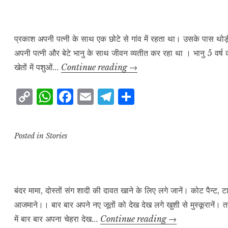
L
A
b
r
e
i
p
o
a
n
p
o
m
प्रकाश अपनी पत्नी के साथ एक छोटे से गांव में रहता था। उसके पास थोड
अपनी पत्नी और बेटे भानु के साथ जीवन व्यतीत कर रहा था । भानु 5 वर
k
k
नन्हा
खेतों में पशुओं…
Continue reading
→
फ़रिश्ता
C
W
F
E
T
S
o
h
a
m
el
h
p
at
c
ai
e
a
Posted in
Stories
y
s
e
l
g
r
L
A
b
r
e
i
p
o
a
n
p
o
m
बंदर मामा, दोस्तों संग शादी की दावत खाने के लिए लगे जानें। कोट पैन्
आजमाने।। बार बार अपने नए जूतों को देख देख लगे खुशी से मुस्कूरानें।
k
k
शादी
में बार बार अपना चेहरा देख…
Continue reading
→