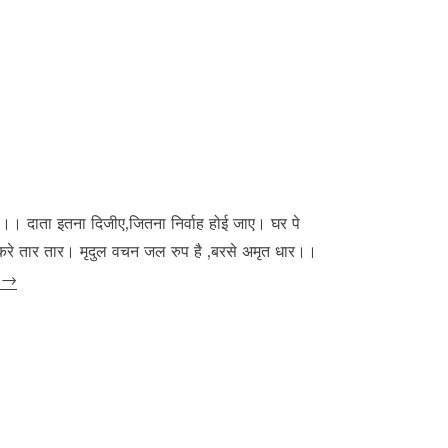
ा।। दाता इतना दिजीए,जितना निर्वाह होई जाए। घर पे
रे तार तार। मृदुल वचन जल रुप है ,बरसे अमृत धार।।
अनमोल
g
→
वचन