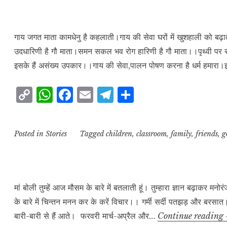
L
A
b
r
e
i
p
o
a
n
p
o
m
गाय जगत माता कामधेनु है कहलाती।गाय की सेवा घरों में खुशहाली को बढ
उदधारिणी है गौ माता।समन सकल भव रोग हारिणी है गौ माता।।पृथ्वी पर रहने
k
k
इसके हैं असंख्य उपकार।।गाय की सेवा,पालन पोषण करना है धर्म हमारा
C
W
F
E
T
S
o
h
a
m
el
h
p
at
c
ai
e
a
Posted in
Stories
Tagged
children
,
classroom
,
family
,
friends
,
g
y
s
e
l
g
r
L
A
b
r
e
i
p
o
a
n
p
o
m
मां बोली तुम्हें आज मौसम के बारे में बतलाती हूं। तुम्हारा ज्ञान बढ़ाकर 
के बारे में चिन्तन मनन कर के करें विचार।। गर्मी सर्दी पतझड़ और बरस
k
k
बारी-बारी से हैं आते। फरवरी मार्च-अप्रैल और…
Continue reading