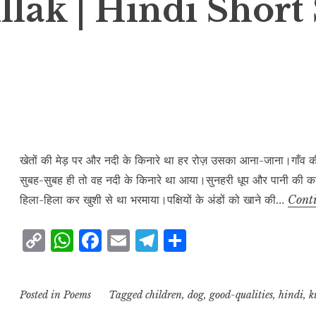
lak | Hindi Short 
खेतों की मेड़ पर और नदी के किनारे था हर रोज़ उसका आना-जाना।गाँ
सुबह-सुबह ही तो वह नदी के किनारे था आया।सुनहरी धूप और पानी की
हिला-हिला कर खुशी से था भरमाया।पक्षियों के अंडों को खाने की…
Cont
C
W
F
E
T
S
o
h
a
m
el
h
p
at
c
ai
e
a
Posted in
Poems
Tagged
children
,
dog
,
good-qualities
,
hindi
,
k
y
s
e
l
g
r