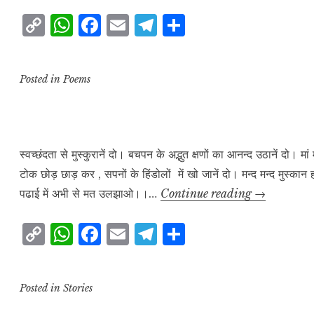
C
W
F
E
T
S
o
h
a
m
el
h
p
at
c
ai
e
a
Posted in
Poems
y
s
e
l
g
r
L
A
b
r
e
i
p
o
a
n
p
o
m
स्वच्छंदता से मुस्कुरानें दो। बचपन के अद्भुत क्षणों का आनन्द उठानें दो। मा
टोक छोड़ छाड़ कर , सपनों के हिंडोलों में खो जानें दो। मन्द मन्द मुस्क
k
k
स्वच्छंदता
पढाई में अभी से मत उलझाओ।।…
Continue reading
→
से
C
W
F
E
T
S
मुस्कुरानें
o
h
a
m
el
h
दो।
p
at
c
ai
e
a
Posted in
Stories
y
s
e
l
g
r