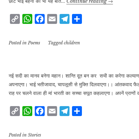
थाली
छोटे भाई बहनों को भी यह बात…
Continue reading
→
में
C
W
F
E
T
S
खाना
o
h
a
m
el
h
जूठा
मत
p
at
c
ai
e
a
Posted in
Poems
Tagged
children
छोड़ो
y
s
e
l
g
r
L
A
b
r
e
i
p
o
a
n
p
o
m
नई सदी का मानव बनेगा महान। शान्ति दूत बन कर सभी का करेगा कल्याण।
अपनाएगा। भाई भतीजावाद, चापलूसी से मुक्ति दिलवाएगा।। आंतकवाद फैलान
k
k
राह पर चलने वाला ही मां भारती का सच्चा सपूत कहलाएगा। अपनें प्राणों
C
W
F
E
T
S
o
h
a
m
el
h
p
at
c
ai
e
a
Posted in
Stories