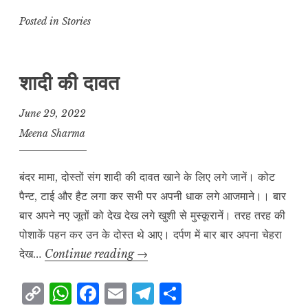
o
h
a
m
el
h
p
at
c
ai
e
a
Posted in
Stories
y
s
e
l
g
r
L
A
b
r
e
शादी की दावत
i
p
o
a
n
p
o
m
June 29, 2022
k
k
Meena Sharma
बंदर मामा, दोस्तों संग शादी की दावत खाने के लिए लगे जानें। कोट
पैन्ट, टाई और हैट लगा कर सभी पर अपनी धाक लगे आजमाने।। बार
बार अपने नए जूतों को देख देख लगे खुशी से मुस्कूरानें। तरह तरह की
पोशाकें पहन कर उन के दोस्त थे आए। दर्पण में बार बार अपना चेहरा
शादी
देख…
Continue reading
→
की
C
W
F
E
T
S
दावत