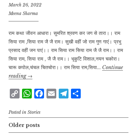
n
p
o
m
March 26, 2022
k
k
Meena Sharma
राम कथा जीवन आधारा। सुमरित श्रवण कर जग से तारा।। राम
सिया राम ,सिया राम जै जै राम। सुखी वहीं जो राम गुण गाएं। प्रभु
प्रसाद वहीं जन पाएं।। राम सिया राम सिया राम जै जै राम।। राम
सिया राम, सिया राम , जै जै राम।। भृकुटि विशाल,नयन चकोरा।
चारू कपोल,चंचल चितचोरा।। राम सिया राम,सिया…
Continue
चौपाईयां
reading
→
C
W
F
E
T
S
o
h
a
m
el
h
p
at
c
ai
e
a
Posted in
Stories
y
s
e
l
g
r
Posts
Older posts
L
A
b
r
e
navigation