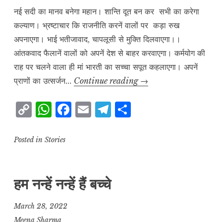
नई सदी का मानव बनेगा महान। शान्ति दूत बन कर सभी का करेगा
कल्याण। भ्रष्टाचार कि राजनीति करनें वालों पर कड़ा रुख
अपनाएगा। भाई भतीजावाद, चापलूसी से मुक्ति दिलवाएगा।।
आंतकवाद फैलानें वालों को अपनें देश से बाहर करवाएगा। कर्मयोग की
राह पर चलने वाला ही मां भारती का सच्चा सपूत कहलाएगा। अपनें
नई
प्राणों का उत्सर्जन…
Continue reading
→
सदी
C
W
F
E
T
S
का
o
h
a
m
el
h
भारत
p
at
c
ai
e
a
Posted in
Stories
y
s
e
l
g
r
L
A
b
r
e
हम नन्हें नन्हें हैं बच्चे
i
p
o
a
n
p
o
m
March 28, 2022
k
k
Meena Sharma