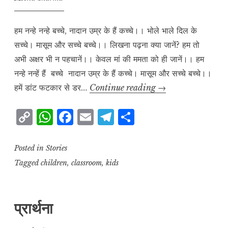
हम नन्हे नन्हे बच्चे, नादान उम्र के हैं कच्चे।। भोले भाले दिल के
सच्चे। मासूम और सच्चे बच्चे।। लिखना पढ़ना क्या जानें? हम तो
अभी अक्षर भी न पहचानें।। केवल मां की ममता को ही जानें।। हम
नन्हे नन्हें हैं बच्चे नादान उम्र के हैं कच्चे। मासूम और सच्चे बच्चे।।
हम
हमें डांट फटकार से डर…
Continue reading
→
नन्हें
C
W
F
E
T
S
नन्हें
o
h
a
m
el
h
हैं
बच्चे
p
at
c
ai
e
a
Posted in
Stories
y
s
e
l
g
r
Tagged
children
,
classroom
,
kids
L
A
b
r
e
i
p
o
a
प्रार्थना
n
p
o
m