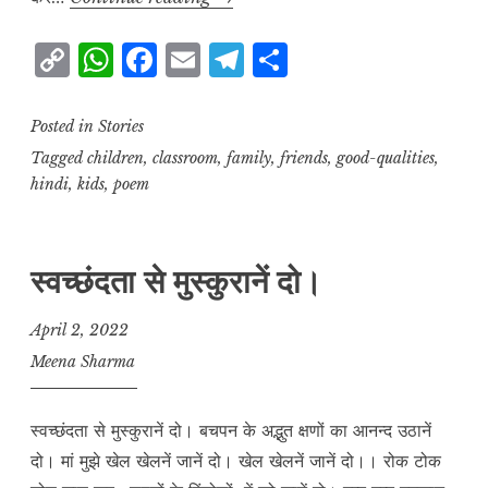
माता
C
W
F
E
T
S
o
h
a
m
el
h
p
at
c
ai
e
a
Posted in
Stories
y
s
e
l
g
r
Tagged
children
,
classroom
,
family
,
friends
,
good-qualities
,
hindi
,
kids
,
poem
L
A
b
r
e
i
p
o
a
n
p
o
m
स्वच्छंदता से मुस्कुरानें दो।
k
k
April 2, 2022
Meena Sharma
स्वच्छंदता से मुस्कुरानें दो। बचपन के अद्भुत क्षणों का आनन्द उठानें
दो। मां मुझे खेल खेलनें जानें दो। खेल खेलनें जानें दो।। रोक टोक