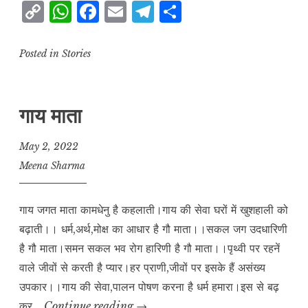
C
W
F
E
T
S
o
h
a
m
el
h
p
at
c
ai
e
a
Posted in
Stories
y
s
e
l
g
r
L
A
b
r
e
गाय माता
i
p
o
a
n
p
o
m
May 2, 2022
k
k
Meena Sharma
गाय जगत माता कामधेनु है कहलाती।गाय की सेवा घरों में खुशहाली को
बढ़ाती।। धर्म,अर्थ,मोक्ष का आधार है गौ माता।।सकल जग उदधारिणी
है गौ माता।समन सकल भव रोग हारिणी है गौ माता।।पृथ्वी पर रहनें
वाले जीवों से करती है प्यार।हर प्राणी,जीवों पर इसके हैं असंख्य
उपकार।।गाय की सेवा,पालन पोषण करना है धर्म हमारा।इस से बढ़
गाय
कर…
Continue reading
→