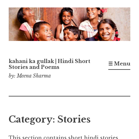
Skip
to
content
kahani ka gullak | Hindi Short
☰ Menu
Stories and Poems
by: Meena Sharma
Category:
Stories
This section contains short hindi stories.