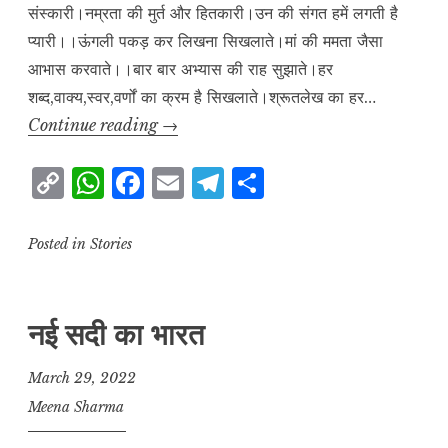
संस्कारी।नम्रता की मुर्त और हितकारी।उन की संगत हमें लगती है
प्यारी।।ऊंगली पकड़ कर लिखना सिखलाते।मां की ममता जैसा
आभास करवाते।।बार बार अभ्यास की राह सुझाते।हर
शब्द,वाक्य,स्वर,वर्णों का क्रम है सिखलाते।श्रूतलेख का हर…
शिक्षक
Continue reading
→
C
W
F
E
T
S
o
h
a
m
el
h
p
at
c
ai
e
a
Posted in
Stories
y
s
e
l
g
r
L
A
b
r
e
नई सदी का भारत
i
p
o
a
n
p
o
m
March 29, 2022
k
k
Meena Sharma