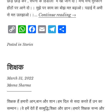
छोड़ छाड़ कर , सपनों के हिंडोलों में खो जानें दो। मन्द मन्द मुस्कान
होंठों पर आने दो।। मुझे पर काम का बोझ मत बढ़ाओ। पढाई में अभी
स्वच्छंदता
से मत उलझाओ।।…
Continue reading
→
से
C
W
F
E
T
S
मुस्कुरानें
o
h
a
m
el
h
दो।
p
at
c
ai
e
a
Posted in
Stories
y
s
e
l
g
r
L
A
b
r
e
शिक्षक
i
p
o
a
n
p
o
m
March 31, 2022
k
k
Meena Sharma
शिक्षक हैं हमारी आन,बान और शान।हम दिल से सदा करते हैं उन का
सम्मान।।वे हमें देतें हैं सत्बुद्धि,शिक्षा और ज्ञान।हमारे शिक्षक सभ्य और