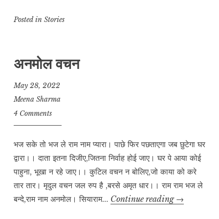
o
h
a
m
el
h
p
at
c
ai
e
a
Posted in
Stories
y
s
e
l
g
r
L
A
b
r
e
अनमोल वचन
i
p
o
a
n
p
o
m
May 28, 2022
k
k
Meena Sharma
4 Comments
भज सके तो भज ले राम नाम प्यारा। पाछे फिर पछताएगा जब छुटेगा घर
द्वारा।। दाता इतना दिजीए,जितना निर्वाह होई जाए। घर पे आया कोई
पाहुना, भूखा न रहे जाए।। कुटिल वचन न बोलिए,जो काया को करे
तार तार। मृदुल वचन जल रुप है ,बरसे अमृत धार।। राम राम भज ले
अनमोल
बन्दे,राम नाम अनमोल। सियाराम…
Continue reading
→
वचन