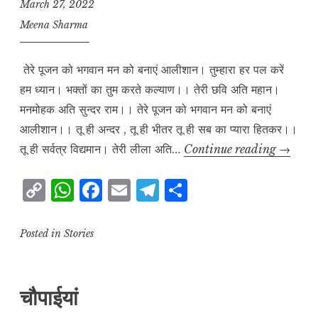
k
k
March 27, 2022
Meena Sharma
तेरे पूजन को भगवान मन को बनाएं आलीशान। तुम्हारा हर पल करें
हम ध्यान। भक्तों का तुम करते कल्याण।। तेरी छवि अति महान।
मनमोहक अति सुन्दर राम।। तेरे पूजन को भगवान मन को बनाएं
आलीशान।। तू ही अन्दर , तू ही भीतर तू ही सब का प्यारा हितकर।।
प्रार्थना
तू ही सर्वत्र विद्यमान। तेरी लीला अति…
Continue reading
→
C
W
F
E
T
S
o
h
a
m
el
h
p
at
c
ai
e
a
Posted in
Stories
y
s
e
l
g
r
L
A
b
r
e
चौपाईयां
i
p
o
a