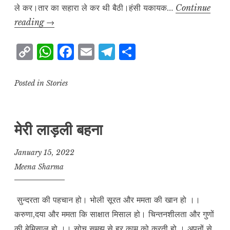
ले कर।तार का सहारा ले कर थी बैठी।हंसी यकायक…
Continue
घूमने
reading
→
निकली
C
W
F
E
T
S
मैं
o
h
a
m
el
h
p
at
c
ai
e
a
Posted in
Stories
y
s
e
l
g
r
L
A
b
r
e
मेरी लाड़ली बहना
i
p
o
a
n
p
o
m
January 15, 2022
k
k
Meena Sharma
सुन्दरता की पहचान हो। भोली सूरत और ममता की खान हो ।।
करुणा,दया और ममता कि साक्षात मिसाल हो। चिन्तनशीलता और गुणों
की बेमिसाल हो ।। सोच समझ से हर काम को करती हो । अपनों से