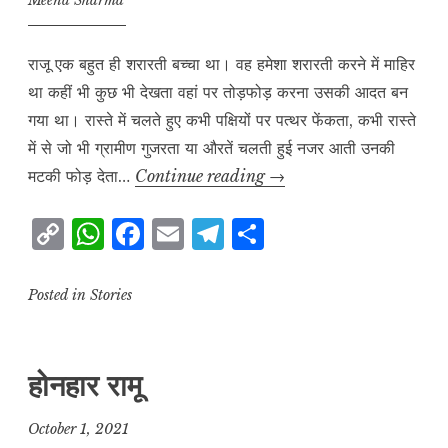
Meena Sharma
राजू एक बहुत ही शरारती बच्चा था। वह हमेशा शरारती करने में माहिर
था कहीं भी कुछ भी देखता वहां पर तोड़फोड़ करना उसकी आदत बन
गया था। रास्ते में चलते हुए कभी पक्षियों पर पत्थर फेंकता, कभी रास्ते
में से जो भी ग्रामीण गुजरता या औरतें चलती हुई नजर आती उनकी
क्षमादान
मटकी फोड़ देता…
Continue reading
→
C
W
F
E
T
S
o
h
a
m
el
h
p
at
c
ai
e
a
Posted in
Stories
y
s
e
l
g
r
L
A
b
r
e
होनहार रामू
i
p
o
a
n
p
o
m
October 1, 2021