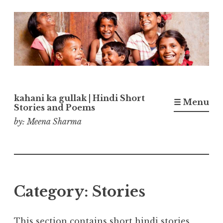
Skip
to
content
kahani ka gullak | Hindi Short
☰ Menu
Stories and Poems
by: Meena Sharma
Category:
Stories
This section contains short hindi stories.