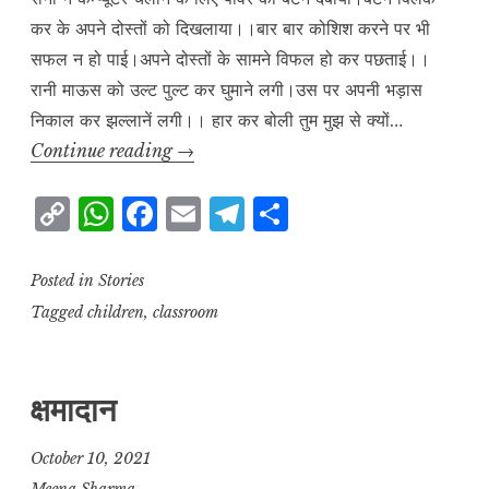
कर के अपने दोस्तों को दिखलाया।।बार बार कोशिश करने पर भी
सफल न हो पाई।अपने दोस्तों के सामने विफल हो कर पछताई।।
रानी माऊस को उल्ट पुल्ट कर घुमाने लगी।उस पर अपनी भड़ास
निकाल कर झल्लानें लगी।। हार कर बोली तुम मुझ से क्यों…
रानी
Continue reading
→
कम्प्यूटर
C
W
F
E
T
S
और
o
h
a
m
el
h
माऊस
p
at
c
ai
e
a
Posted in
Stories
y
s
e
l
g
r
Tagged
children
,
classroom
L
A
b
r
e
i
p
o
a
क्षमादान
n
p
o
m
k
k
October 10, 2021