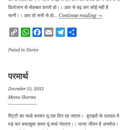
दिलोजान से मोहब्बत करती हो।। आप से बढ़ कर कोई नहीं है
मेरी
सानी।। आप तो सभी से हो…
Continue reading
→
लाड़ली
C
W
F
E
T
S
बहना
o
h
a
m
el
h
p
at
c
ai
e
a
Posted in
Stories
y
s
e
l
g
r
L
A
b
r
e
परमार्थ
i
p
o
a
n
p
o
m
December 15, 2021
k
k
Meena Sharma
मिट्टी का माधो बनकर तू एक दिन रह जाएगा। बुराइयों के दलदल में
पड़ कर बचाखुचा समय यूं व्यर्थ गंवाएगा।। मानव जीवन है अनमोल।