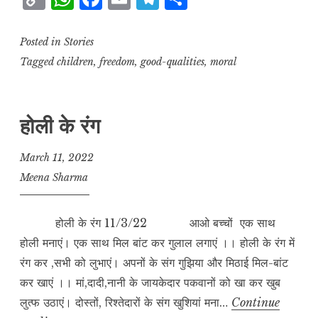
o
h
a
m
el
h
p
at
c
ai
e
a
Posted in
Stories
y
s
e
l
g
r
Tagged
children
,
freedom
,
good-qualities
,
moral
L
A
b
r
e
i
p
o
a
होली के रंग
n
p
o
m
k
k
March 11, 2022
Meena Sharma
होली के रंग 11/3/22 आओ बच्चों एक साथ
होली मनाएं। एक साथ मिल बांट कर गुलाल लगाएं ।। होली के रंग में
रंग कर ,सभी को लुभाएं। अपनों के संग गुझिया और मिठाई मिल-बांट
कर खाएं ।। मां,दादी,नानी के जायकेदार पकवानों को खा कर खुब
लुत्फ उठाएं। दोस्तों, रिश्तेदारों के संग खुशियां मना…
Continue