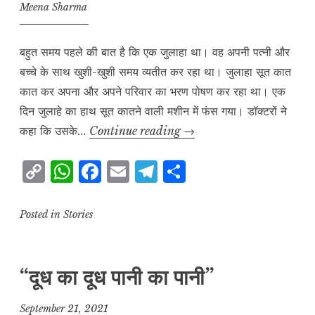
k
k
Meena Sharma
बहुत समय पहले की बात है कि एक जुलाहा था। वह अपनी पत्नी और
बच्चे के साथ खुशी-खुशी समय व्यतीत कर रहा था। जुलाहा सूत कात
कात कर अपना और अपने परिवार का भरण पोषण कर रहा था। एक
दिन जुलाहे का हाथ सूत कातने वाली मशीन में फंस गया। डॉक्टरों ने
होनहार
कहा कि उसके…
Continue reading
→
रामू
C
W
F
E
T
S
o
h
a
m
el
h
p
at
c
ai
e
a
Posted in
Stories
y
s
e
l
g
r
L
A
b
r
e
“दूध का दूध पानी का पानी”
i
p
o
a
n
p
o
m
September 21, 2021