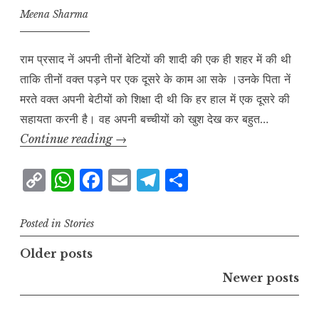
k
k
Meena Sharma
राम प्रसाद नें अपनी तीनों बेटियों की शादी की एक ही शहर में की थी
ताकि तीनों वक्त पड़ने पर एक दूसरे के काम आ सके ।उनके पिता नें
मरते वक्त अपनी बेटीयों को शिक्षा दी थी कि हर हाल में एक दूसरे की
सहायता करनी है। वह अपनी बच्चीयों को खुश देख कर बहुत…
“दूध
Continue reading
→
का
C
W
F
E
T
S
दूध
o
h
a
m
el
h
पानी
का
p
at
c
ai
e
a
Posted in
Stories
पानी”
y
s
e
l
g
r
Posts
Older posts
L
A
b
r
e
navigation
Newer posts
i
p
o
a
n
p
o
m