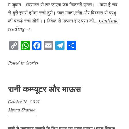
में जुबान। भवसागर से तर जाएगा जब निकलेंगें प्राण।। माया है सब
से बुरी,इससे हमेशा रखो दुरी। प्यार,ममता,स्नेह और विश्वास से प्रभु
की पकड़े रखो डोरी।। विवेक से उत्पन्न होए प्रेम की…
Continue
मधुर
reading
→
वचन
C
W
F
E
T
S
o
h
a
m
el
h
p
at
c
ai
e
a
Posted in
Stories
y
s
e
l
g
r
L
A
b
r
e
रानी कम्प्यूटर और माऊस
i
p
o
a
n
p
o
m
October 15, 2021
k
k
Meena Sharma
रानी ने कम्प्यूटर चलाने के लिए पावर का बटन दबाया।बटन क्लिक