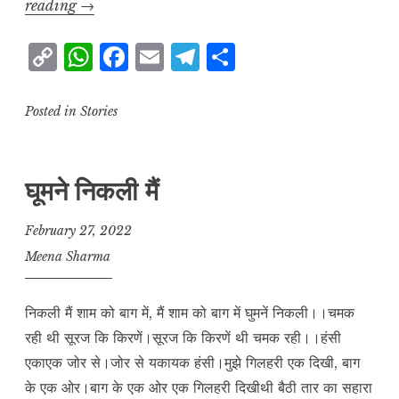
होली
reading
→
के
C
W
F
E
T
S
रंग
o
h
a
m
el
h
p
at
c
ai
e
a
Posted in
Stories
y
s
e
l
g
r
L
A
b
r
e
घूमने निकली मैं
i
p
o
a
n
p
o
m
February 27, 2022
k
k
Meena Sharma
निकली मैं शाम को बाग में, मैं शाम को बाग में घुमनें निकली।।चमक
रही थी सूरज कि किरणें।सूरज कि किरणें थी चमक रही।।हंसी
एकाएक जोर से।जोर से यकायक हंसी।मुझे गिलहरी एक दिखी, बाग
के एक ओर।बाग के एक ओर एक गिलहरी दिखीथी बैठी तार का सहारा