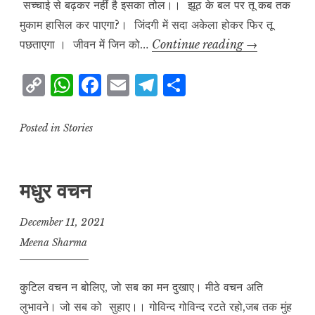
सच्चाई से बढ़कर नहीं है इसका तोल।। झूठ के बल पर तू कब तक
मुकाम हासिल कर पाएगा?। जिंदगी में सदा अकेला होकर फिर तू
परमार्थ
पछताएगा । जीवन में जिन को…
Continue reading
→
C
W
F
E
T
S
o
h
a
m
el
h
p
at
c
ai
e
a
Posted in
Stories
y
s
e
l
g
r
L
A
b
r
e
मधुर वचन
i
p
o
a
n
p
o
m
December 11, 2021
k
k
Meena Sharma
कुटिल वचन न बोलिए, जो सब का मन दुखाए। मीठे वचन अति
लुभावने। जो सब को सुहाए।। गोविन्द गोविन्द रटते रहो,जब तक मुंह