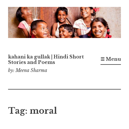
Skip
to
content
kahani ka gullak | Hindi Short
☰ Menu
Stories and Poems
by: Meena Sharma
Tag:
moral