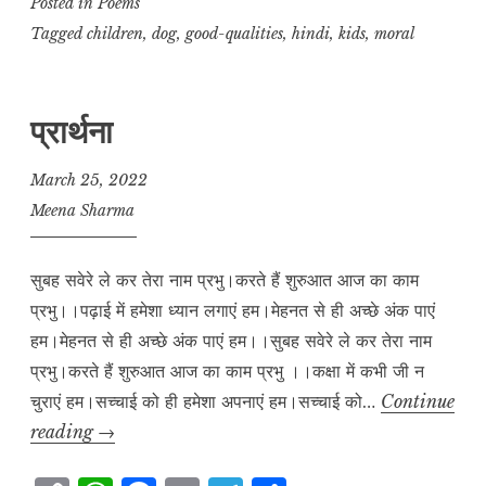
p
at
c
ai
e
a
Posted in
Poems
y
s
e
l
g
r
Tagged
children
,
dog
,
good-qualities
,
hindi
,
kids
,
moral
L
A
b
r
e
i
p
o
a
प्रार्थना
n
p
o
m
k
k
March 25, 2022
Meena Sharma
सुबह सवेरे ले कर तेरा नाम प्रभु।करते हैं शुरुआत आज का काम
प्रभु।।पढ़ाई में हमेशा ध्यान लगाएं हम।मेहनत से ही अच्छे अंक पाएं
हम।मेहनत से ही अच्छे अंक पाएं हम।।सुबह सवेरे ले कर तेरा नाम
प्रभु।करते हैं शुरुआत आज का काम प्रभु ।।कक्षा में कभी जी न
चुराएं‌ हम।सच्चाई को ही हमेशा अपनाएं हम।सच्चाई को…
Continue
प्रार्थना
reading
→