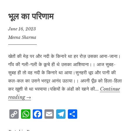
भूल का परिणाम
June 16, 2023
Meena Sharma
खेतों की मेड़ पर और नदी के किनारे था हर रोज़ उसका आना-जाना।
गाँव की गली-गली के कूचे ही थे उसका आशियाना।। आज सुबह-
सुबह ही तो वह नदी के किनारे था आया।सुनहरी धूप और पानी की
कल-कल का उसने भरपूर आनंद उठाया।। अपनी पूँछ को हिला-हिला
कर खुशी से था भरमाया।पक्षियों के अंडों को खाने की…
Continue
भूल
reading
→
का
C
W
F
E
T
S
परिणाम
o
h
a
m
el
h