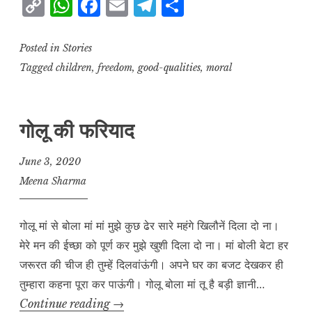
C
W
F
E
T
S
o
h
a
m
el
h
p
at
c
ai
e
a
Posted in
Stories
y
s
e
l
g
r
Tagged
children
,
freedom
,
good-qualities
,
moral
L
A
b
r
e
i
p
o
a
गोलू की फरियाद
n
p
o
m
k
k
June 3, 2020
Meena Sharma
गोलू मां से बोला मां मां मुझे कुछ ढेर सारे महंगे खिलौनें दिला दो ना।
मेरे मन की ईच्छा को पूर्ण कर मुझे खुशी दिला दो ना। मां बोली बेटा हर
जरूरत की चीज ही तुम्हें दिलवांऊंगी। अपने घर का बजट देखकर ही
तुम्हारा कहना पूरा कर पाऊंगी। गोलू बोला मां तू है बड़ी ज्ञानी…
गोलू
Continue reading
→