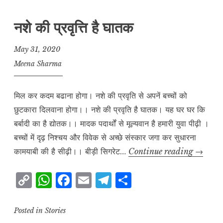
नशे की प्रवृत्ति है घातक
May 31, 2020
Meena Sharma
मिल कर कदम बढाना होगा। नशे की प्रवृति से अपनें बच्चों को
छुटकारा दिलवाना होगा।। नशे की प्रवृति है घातक। यह घर घर कि
बर्बादी का है द्योतक।। मादक पदार्थों से मूल्यवान है हमारी युवा पीढ़ी ।
बच्चों में दृढ़ निश्चय और विवेक से अच्छे संस्कार जगा कर सुधारना
नशे
कामयाबी की है सीढ़ी।। बीड़ी सिगरेट…
Continue reading
→
की
C
W
F
E
T
S
प्रवृत्ति
o
h
a
m
el
h
है
घातक
p
at
c
ai
e
a
Posted in
Stories