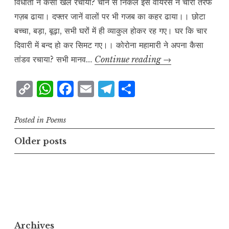
विधाता ने कैसा खेल रचाया? चीन से निकले इस वायरस नें चारों तरफ
गज़ब ढाया। दफ्तर जानें वालों पर भी गजब का कहर ढाया।। छोटा
बच्चा, बड़ा, बूढ़ा, सभी घरों में ही व्याकुल होकर रह गए। घर कि चार
दिवारी में बन्द हो कर सिमट गए।। कोरोना महामारी ने अपना कैसा
कोरोना
तांडव रचाया? सभी मानव…
Continue reading
→
C
W
F
E
T
S
o
h
a
m
el
h
p
at
c
ai
e
a
Posted in
Poems
y
s
e
l
g
r
Posts
Older posts
L
A
b
r
e
navigation
i
p
o
a
n
p
o
m
k
k
Archives