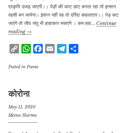
प्रकृति उजड़ जाएगी।। पेड़ों की काट छांट करता रहा तो इन्सान
वहशी बन जायेगा। इंसान नहीं वह तो दरिंदा कहलाएगा।। पेड़ कट
जाएंगे तो जीव जंतु भी हाहाकार मचाएंगे । कम हवा…
Continue
पेड़
reading
→
कटने
C
W
F
E
T
S
से
o
h
a
m
el
h
नहीं
रहेगी
p
at
c
ai
e
a
Posted in
Poems
खुशहाली
y
s
e
l
g
r
L
A
b
r
e
कोरोना
i
p
o
a
n
p
o
m
May 11, 2020
k
k
Meena Sharma