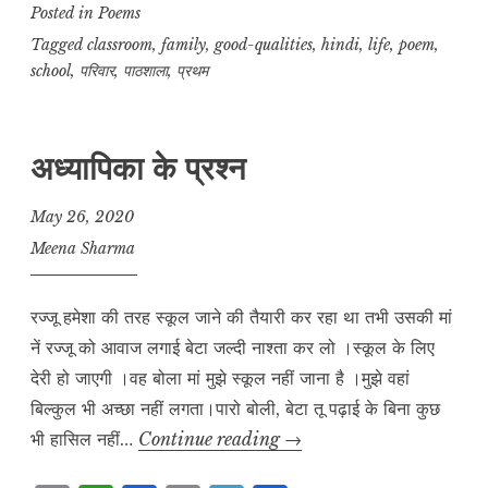
p
at
c
ai
e
a
Posted in
Poems
y
s
e
l
g
r
Tagged
classroom
,
family
,
good-qualities
,
hindi
,
life
,
poem
,
school
,
परिवार
,
पाठशाला
,
प्रथम
L
A
b
r
e
i
p
o
a
n
p
o
m
अध्यापिका के प्रश्न
k
k
May 26, 2020
Meena Sharma
रज्जू हमेशा की तरह स्कूल जाने की तैयारी कर रहा था तभी उसकी मां
नें रज्जू को आवाज लगाई बेटा जल्दी नाश्ता कर लो ।स्कूल के लिए
देरी हो जाएगी ।वह बोला मां मुझे स्कूल नहीं जाना है ।मुझे वहां
बिल्कुल भी अच्छा नहीं लगता।पारो बोली, बेटा तू पढ़ाई के बिना कुछ
अध्यापिका
भी हासिल नहीं…
Continue reading
→
के