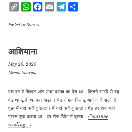
C
W
F
E
T
S
रास्ता
o
h
a
m
el
h
p
at
c
ai
e
a
Posted in
Stories
y
s
e
l
g
r
L
A
b
r
e
आशियाना
i
p
o
a
n
p
o
m
May 20, 2020
k
k
Meena Sharma
एक वन में विशाल और ऊंचा बरगद का पेड़ था। कितने सालों से वह
पेड़ था यूं ही था वहां खड़ा । पेड़ ने एक दिन यूं आने जाने वालों से
पूछा मैं यहां क्यों हूं रहता। मैं यहां क्यों हूं रहता। पेड़ हर रोज यही
प्रश्न पूछा करता था। हर रोज चिंता में घुटता…
Continue
आशियाना
reading
→