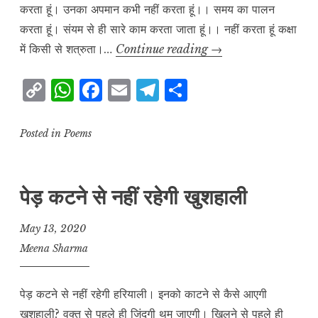
करता हूं। उनका अपमान कभी नहीं करता हूं।। समय का पालन
करता हूं। संयम से ही सारे काम करता जाता हूं।। नहीं करता हूं कक्षा
नन्हा
में किसी से शत्रुता।…
Continue reading
→
मुन्ना
C
W
F
E
T
S
बच्चा
o
h
a
m
el
h
हूं
p
at
c
ai
e
a
Posted in
Poems
y
s
e
l
g
r
L
A
b
r
e
पेड़ कटने से नहीं रहेगी खुशहाली
i
p
o
a
n
p
o
m
May 13, 2020
k
k
Meena Sharma
पेड़ कटने से नहीं रहेगी हरियाली। इनको काटने से कैसे आएगी
खुशहाली? वक्त से पहले ही जिंदगी थम जाएगी। खिलने से पहले ही