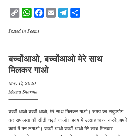
और
C
W
F
E
T
S
अक्षर
o
h
a
m
el
h
ज्ञान
p
at
c
ai
e
a
Posted in
Poems
y
s
e
l
g
r
L
A
b
r
e
बच्चोंआओ, बच्चोंआओ मेरे साथ
i
p
o
a
मिलकर गाओ
n
p
o
m
k
k
May 17, 2020
Meena Sharma
बच्चों आओ बच्चों आओ, मेरे साथ मिलकर गाओ। समय का सदुपयोग
कर सफलता की सीढ़ी चढ़ते जाओ। हृदय में उत्साह धारण करके,अपनें
कार्य में मन लगाओ। बच्चों आओ बच्चों आओ मेरे साथ मिलकर