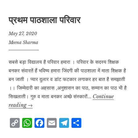
y
s
e
l
g
r
L
A
b
r
e
प्रथम पाठशाला परिवार
i
p
o
a
n
p
o
m
May 27, 2020
k
k
Meena Sharma
सबसे बड़ा विद्यालय है परिवार हमारा । परिवार के सदस्य शिक्षक
बनकर संवारतें हैं भविष्य हमारा जिंदगी की पाठशाला में माता शिक्षक है
बन जाती । प्यार दुलार व डांट फटकार लगाकर हर बात है समझाती
।। जिम्मेदारी का अहसास ,अनुशासन का पाठ, सम्मान का पाठ भी है
सिखलाती। गुरु व माता बनकर अच्छे संस्कारों…
Continue
प्रथम
reading
→
पाठशाला
C
W
F
E
T
S
परिवार
o
h
a
m
el
h