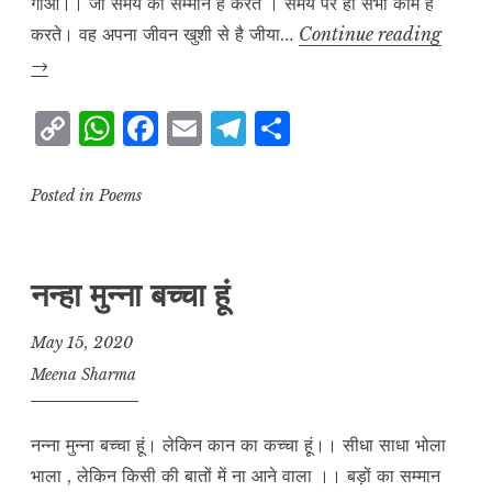
गाओ।। जो समय का सम्मान है करते । समय पर ही सभी काम है
बच्चोंआ
करते। वह अपना जीवन खुशी से है जीया…
Continue reading
बच्चों
→
मेरे
C
W
F
E
T
S
साथ
o
h
a
m
el
h
मिलकर
गाओ
p
at
c
ai
e
a
Posted in
Poems
y
s
e
l
g
r
L
A
b
r
e
नन्हा मुन्ना बच्चा हूं
i
p
o
a
n
p
o
m
May 15, 2020
k
k
Meena Sharma
नन्ना मुन्ना बच्चा हूं। लेकिन कान का कच्चा हूं।। सीधा साधा भोला
भाला , लेकिन किसी की बातों में ना आने वाला ।। बड़ों का सम्मान