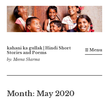
Skip
to
content
kahani ka gullak | Hindi Short
☰ Menu
Stories and Poems
by: Meena Sharma
Month:
May 2020