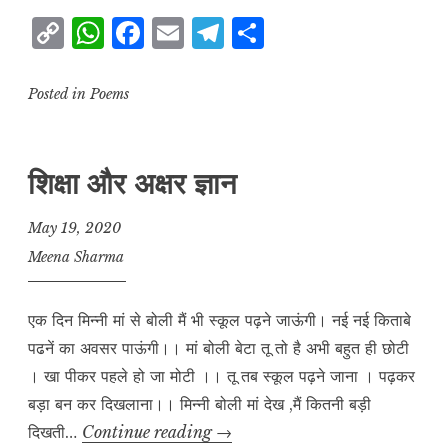
C
W
F
E
T
S
o
h
a
m
el
h
p
at
c
ai
e
a
Posted in
Poems
y
s
e
l
g
r
L
A
b
r
e
शिक्षा और अक्षर ज्ञान
i
p
o
a
n
p
o
m
May 19, 2020
k
k
Meena Sharma
एक दिन मिन्नी मां से बोली मैं भी स्कूल पढ़ने जाऊंगी। नई नई किताबे
पढनें का अवसर पाऊंगी।। मां बोली बेटा तू तो है अभी बहुत ही छोटी
। खा पीकर पहले हो जा मोटी ।। तू तब स्कूल पढ़ने जाना । पढ़कर
बड़ा बन कर दिखलाना।। मिन्नी बोली मां देख ,मैं कितनी बड़ी
शिक्षा
दिखती…
Continue reading
→