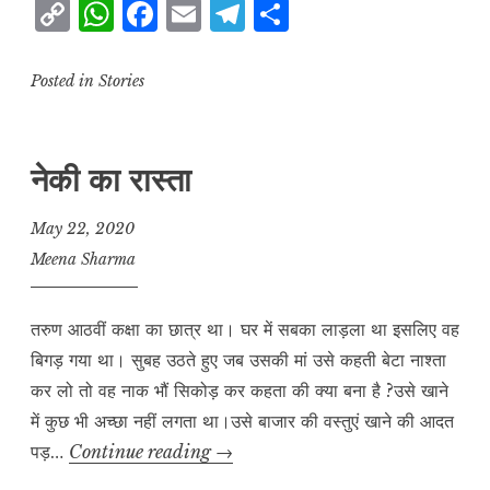
C
W
F
E
T
S
प्रश्न
o
h
a
m
el
h
p
at
c
ai
e
a
Posted in
Stories
y
s
e
l
g
r
L
A
b
r
e
नेकी का रास्ता
i
p
o
a
n
p
o
m
May 22, 2020
k
k
Meena Sharma
तरुण आठवीं कक्षा का छात्र था। घर में सबका लाड़ला था इसलिए वह
बिगड़ गया था। सुबह उठते हुए जब उसकी मां उसे कहती बेटा नाश्ता
कर लो तो वह नाक भौं सिकोड़ कर कहता की क्या बना है ?उसे खाने
में कुछ भी अच्छा नहीं लगता था।उसे बाजार की वस्तुएं खाने की आदत
नेकी
पड़…
Continue reading
→
का