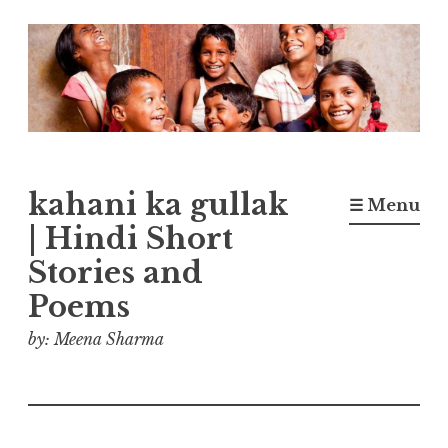
Skip
to
content
kahani ka gullak
☰ Menu
| Hindi Short
Stories and
Poems
by: Meena Sharma