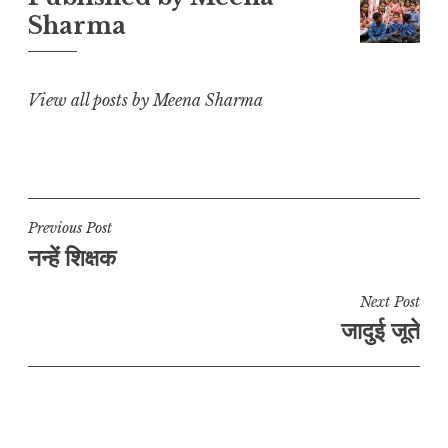
i
p
o
a
Sharma
n
p
o
m
k
k
View all posts by Meena Sharma
Post
Previous Post
नन्हें शिक्षक
navigation
Next Post
जादुई जूते