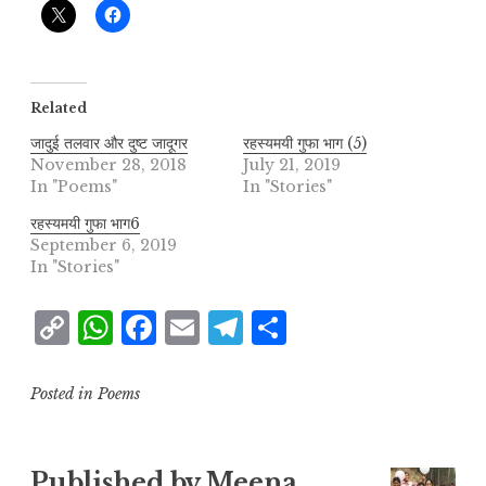
Related
जादुई तलवार और दुष्ट जादूगर
रहस्यमयी गुफा भाग (5)
November 28, 2018
July 21, 2019
In "Poems"
In "Stories"
रहस्यमयी गुफा भाग6
September 6, 2019
In "Stories"
C
W
F
E
T
S
o
h
a
m
el
h
p
at
c
ai
e
a
Posted in
Poems
y
s
e
l
g
r
L
A
b
r
e
Published by
Meena