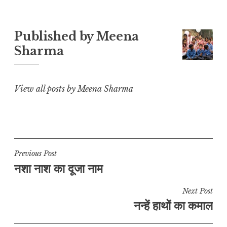
y
s
e
l
g
r
L
A
b
r
e
Published by
Meena
i
p
o
a
Sharma
n
p
o
m
k
k
View all posts by Meena Sharma
Post
Previous Post
नशा नाश का दूजा नाम
navigation
Next Post
नन्हें हाथों का कमाल