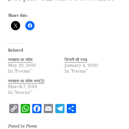
Share this:
Related
स्वच्छता का संदेश
ज़िन्दगी की परख
May 22, 2019
January 4, 2020
In "Poems"
In "Poems"
स्वच्छता का संदेश भाग(2)
March 7, 2019
In "Stories"
C
W
F
E
T
S
o
h
a
m
el
h
p
at
c
ai
e
a
Posted in
Poems