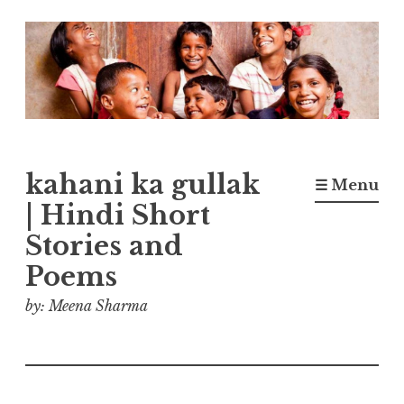
Skip
to
content
kahani ka gullak
☰ Menu
| Hindi Short
Stories and
Poems
by: Meena Sharma