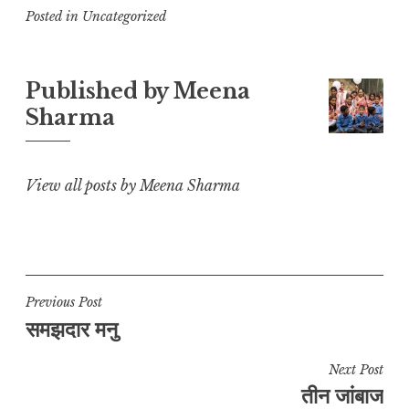
p
at
c
ai
e
a
Posted in Uncategorized
y
s
e
l
g
r
L
A
b
r
e
Published by
Meena
i
p
o
a
Sharma
n
p
o
m
k
k
View all posts by Meena Sharma
Post
Previous Post
समझदार मनु
navigation
Next Post
तीन जांबाज