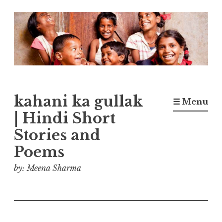
Skip
to
content
kahani ka gullak
☰ Menu
| Hindi Short
Stories and
Poems
by: Meena Sharma