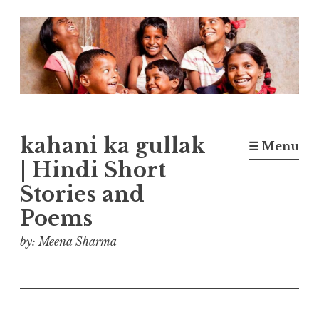
Skip
to
content
kahani ka gullak
☰ Menu
| Hindi Short
Stories and
Poems
by: Meena Sharma