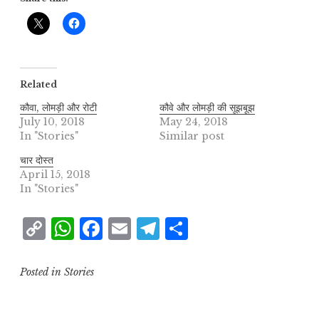
Related
कौवा, लोमड़ी और रोटी
कौवे और लोमड़ी की सूझबूझ
July 10, 2018
May 24, 2018
In "Stories"
Similar post
चार दोस्त
April 15, 2018
In "Stories"
C
W
F
E
T
S
o
h
a
m
el
h
p
at
c
ai
e
a
Posted in
Stories
y
s
e
l
g
r