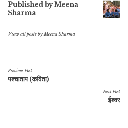
L
A
b
r
e
Published by
Meena
i
p
o
a
Sharma
n
p
o
m
k
k
View all posts by Meena Sharma
Post
Previous Post
पश्चाताप (कविता)
navigation
Next Post
ईश्वर