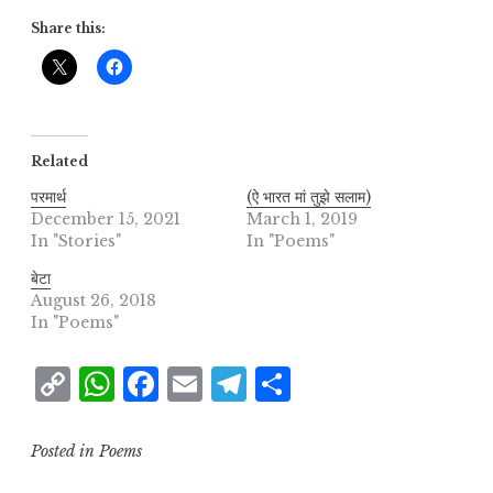
Share this:
Related
परमार्थ
(ऐ भारत मां तुझे सलाम)
December 15, 2021
March 1, 2019
In "Stories"
In "Poems"
बेटा
August 26, 2018
In "Poems"
C
W
F
E
T
S
o
h
a
m
el
h
p
at
c
ai
e
a
Posted in
Poems
y
s
e
l
g
r