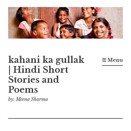
Skip
to
content
kahani ka gullak
☰ Menu
| Hindi Short
Stories and
Poems
by: Meena Sharma