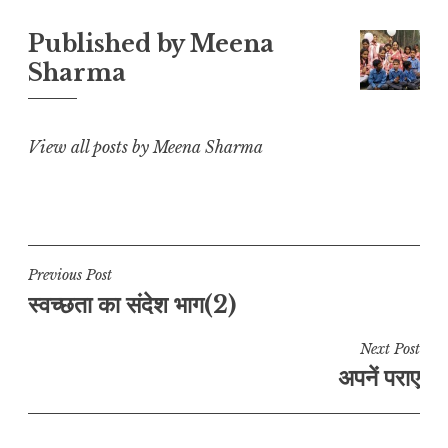
L
A
b
r
e
Published by
Meena
i
p
o
a
Sharma
n
p
o
m
k
k
View all posts by Meena Sharma
Post
Previous Post
स्वच्छता का संदेश भाग(2)
navigation
Next Post
अपनें पराए