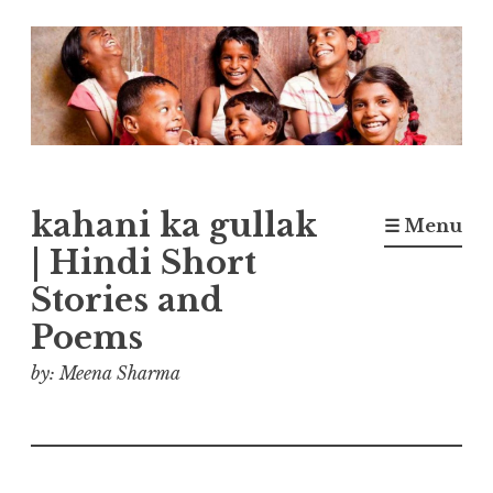
Skip
to
content
kahani ka gullak
☰ Menu
| Hindi Short
Stories and
Poems
by: Meena Sharma