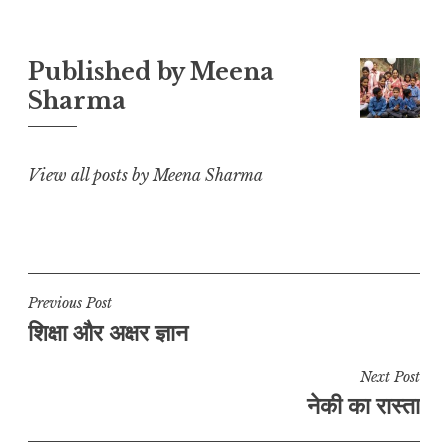
y
s
e
l
g
r
L
A
b
r
e
Published by
Meena
i
p
o
a
Sharma
n
p
o
m
k
k
View all posts by Meena Sharma
Post
Previous Post
शिक्षा और अक्षर ज्ञान
navigation
Next Post
नेकी का रास्ता