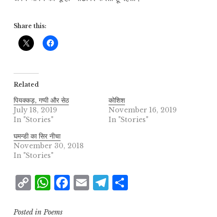
Share this:
Related
पियक्कड़, गप्पी और सेठ
कोशिश
July 18, 2019
November 16, 2019
In "Stories"
In "Stories"
घमन्डी का सिर नीचा
November 30, 2018
In "Stories"
C
W
F
E
T
S
o
h
a
m
el
h
p
at
c
ai
e
a
Posted in
Poems