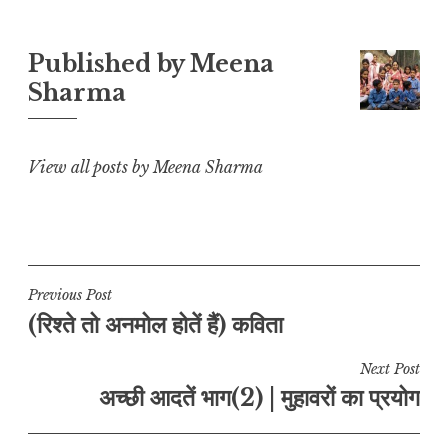
y
s
e
l
g
r
L
A
b
r
e
Published by
Meena
i
p
o
a
Sharma
n
p
o
m
k
k
View all posts by Meena Sharma
Post
Previous Post
(रिश्ते तो अनमोल होतें हैं) कविता
navigation
Next Post
अच्छी आदतें भाग(2) | मुहावरों का प्रयोग