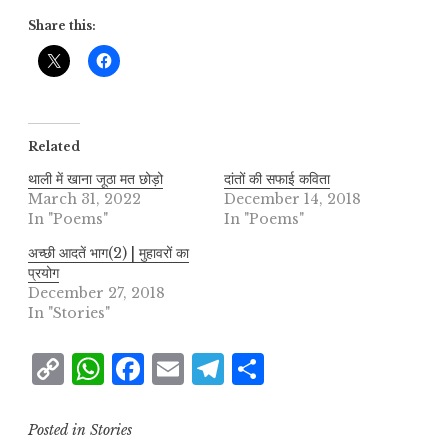
Share this:
Related
थाली में खाना जूठा मत छोड़ो
दांतों की सफाई कविता
March 31, 2022
December 14, 2018
In "Poems"
In "Poems"
अच्छी आदतें भाग(2) | मुहावरों का
प्रयोग
December 27, 2018
In "Stories"
C
W
F
E
T
S
o
h
a
m
el
h
p
at
c
ai
e
a
Posted in
Stories