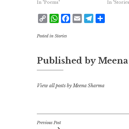
In "Poems"
In "Stories
C
W
F
E
T
S
o
h
a
m
el
h
p
at
c
ai
e
a
Posted in
Stories
y
s
e
l
g
r
L
A
b
r
e
Published by
Meena
i
p
o
a
n
p
o
m
k
k
View all posts by Meena Sharma
Post
Previous Post