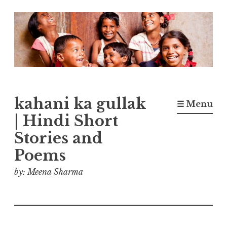
Skip
to
content
kahani ka gullak
☰ Menu
| Hindi Short
Stories and
Poems
by: Meena Sharma