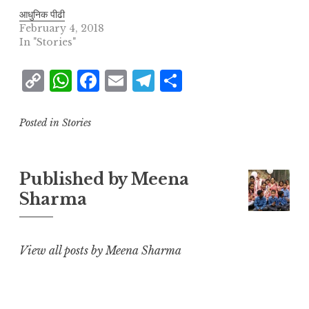
आधुनिक पीढी
February 4, 2018
In "Stories"
C
W
F
E
T
S
o
h
a
m
el
h
p
at
c
ai
e
a
Posted in
Stories
y
s
e
l
g
r
L
A
b
r
e
Published by
Meena
i
p
o
a
Sharma
n
p
o
m
k
k
View all posts by Meena Sharma