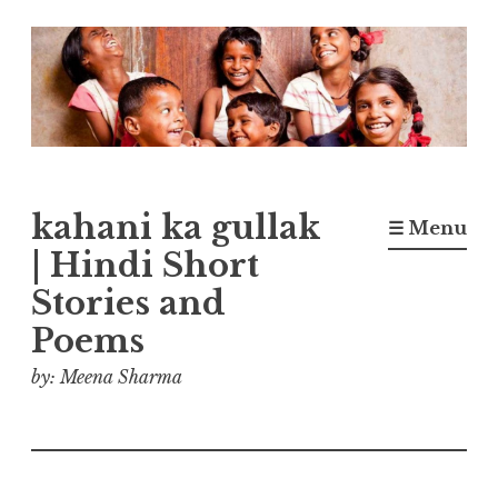
Skip
to
content
kahani ka gullak
☰ Menu
| Hindi Short
Stories and
Poems
by: Meena Sharma