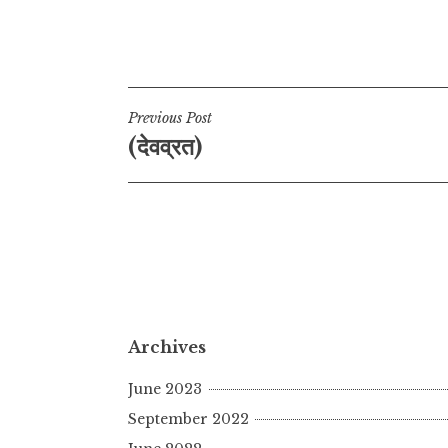
Post
Previous Post
(देवव्रत)
navigation
Archives
June 2023
September 2022