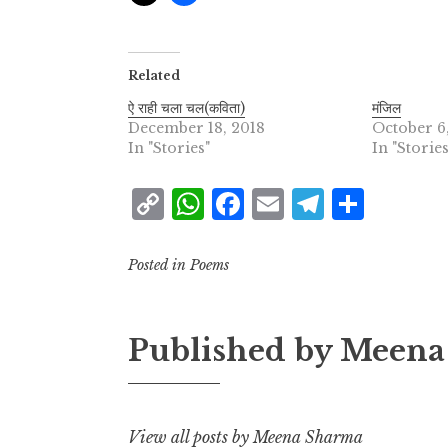
Related
ऐ राही चला चल(कविता)
मंजिल
December 18, 2018
October 6
In "Stories"
In "Stories
C
W
F
E
T
S
o
h
a
m
el
h
p
at
c
ai
e
a
Posted in
Poems
y
s
e
l
g
r
L
A
b
r
e
Published by
Meena
i
p
o
a
n
p
o
m
k
k
View all posts by Meena Sharma