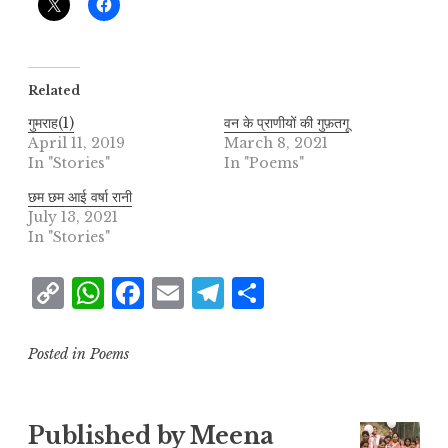
Related
गुमराह(1)
वन के प्राणीयों की गुफ़तगू
April 11, 2019
March 8, 2021
In "Stories"
In "Poems"
छम छम आई वर्षा रानी
July 13, 2021
In "Stories"
C
W
F
E
T
S
o
h
a
m
el
h
p
at
c
ai
e
a
Posted in
Poems
y
s
e
l
g
r
L
A
b
r
e
Published by
Meena