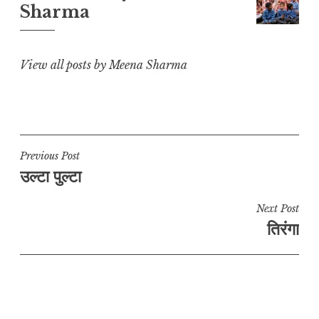
i
p
o
a
Sharma
n
p
o
m
k
k
View all posts by Meena Sharma
Post
Previous Post
उल्टा पुल्टा
navigation
Next Post
तिरंगा