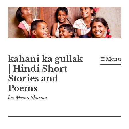
Skip
to
content
kahani ka gullak
☰ Menu
| Hindi Short
Stories and
Poems
by: Meena Sharma