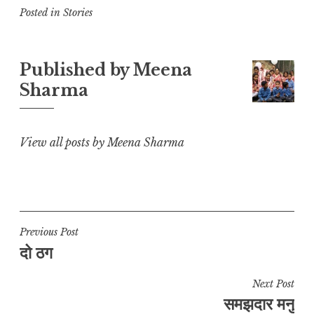
p
at
c
ai
e
a
Posted in
Stories
y
s
e
l
g
r
L
A
b
r
e
Published by
Meena
i
p
o
a
Sharma
n
p
o
m
k
k
View all posts by Meena Sharma
Post
Previous Post
दो ठग
navigation
Next Post
समझदार मनु