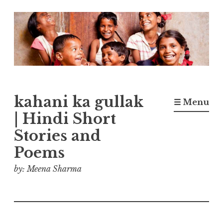
Skip
to
content
kahani ka gullak
☰ Menu
| Hindi Short
Stories and
Poems
by: Meena Sharma