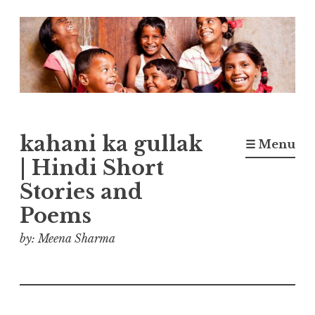
Skip
to
content
kahani ka gullak
☰ Menu
| Hindi Short
Stories and
Poems
by: Meena Sharma