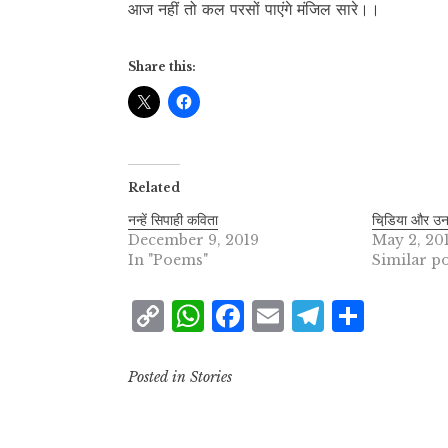
आज नहीं तो कल परसों पाएंगे मंजिल सारे।।
Share this:
Related
नन्हें सिपाही कविता
चिडि़या और उनके
December 9, 2019
May 2, 20
In "Poems"
Similar po
C
W
F
E
T
S
o
h
a
m
el
h
p
at
c
ai
e
a
Posted in
Stories
y
s
e
l
g
r
L
A
b
r
e