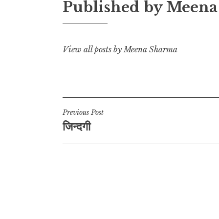
Published by
Meena
i
p
o
a
n
p
o
m
k
k
View all posts by Meena Sharma
Post
Previous Post
जिन्दगी
navigation