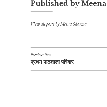
Published by
Meena
i
p
o
a
n
p
o
m
k
k
View all posts by Meena Sharma
Post
Previous Post
प्रथम पाठशाला परिवार
navigation