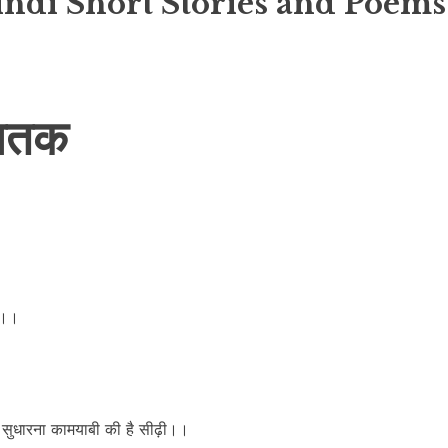
indi Short Stories and Poems
 घातक
गा।।
कर सुधारना कामयाबी की है सीढ़ी।।