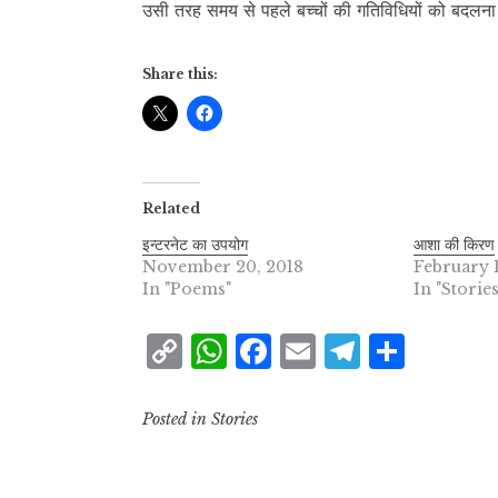
उसी तरह समय से पहले बच्चों की गतिविधियों को बदलन
Share this:
Related
इन्टरनेट का उपयोग
आशा की किरण
November 20, 2018
February 
In "Poems"
In "Stories
C
W
F
E
T
S
o
h
a
m
el
h
p
at
c
ai
e
a
Posted in
Stories
y
s
e
l
g
r
L
A
b
r
e