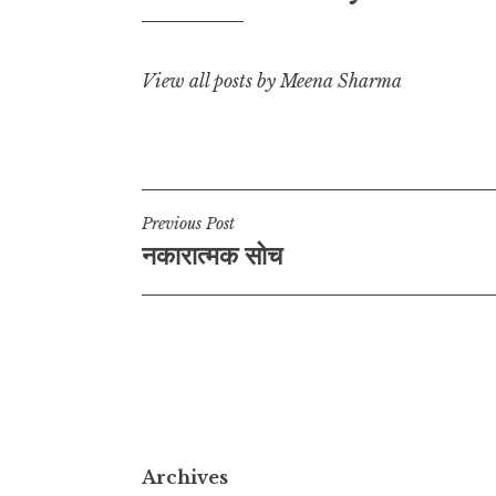
i
p
o
a
n
p
o
m
k
k
View all posts by Meena Sharma
Post
Previous Post
नकारात्मक सोच
navigation
Archives