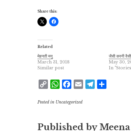
Share this:
Related
मेहनती मनु
जैसी करनी वैस
March 31, 2018
May 30, 2
Similar post
In "Stories
C
W
F
E
T
S
o
h
a
m
el
h
p
at
c
ai
e
a
Posted in Uncategorized
y
s
e
l
g
r
L
A
b
r
e
Published by
Meena