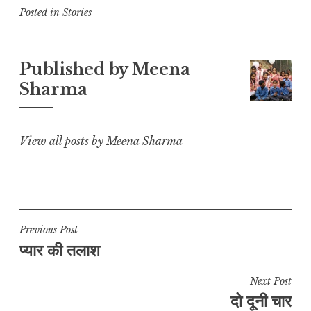
p
at
c
ai
e
a
Posted in
Stories
y
s
e
l
g
r
L
A
b
r
e
Published by
Meena
i
p
o
a
Sharma
n
p
o
m
k
k
View all posts by Meena Sharma
Post
Previous Post
प्यार की तलाश
navigation
Next Post
दो दूनी चार