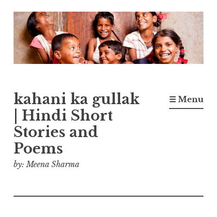
Skip
to
content
kahani ka gullak
☰ Menu
| Hindi Short
Stories and
Poems
by: Meena Sharma