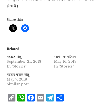
होता है।
Share this:
Related
नटखट भोलू
सहयोग का परिणाम
September 25, 2018
May 16, 2019
In "Stories"
In "Stories"
नटखट बालक भोलू
May 7, 2018
Similar post
C
W
F
E
T
S
o
h
a
m
el
h