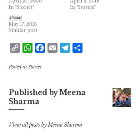
April 25, 2020
April 8, 2018
In "Stories"
In "Stories"
परोपकार
May 17, 2018
Similar post
C
W
F
E
T
S
o
h
a
m
el
h
p
at
c
ai
e
a
Posted in
Stories
y
s
e
l
g
r
L
A
b
r
e
Published by
Meena
i
p
o
a
Sharma
n
p
o
m
k
k
View all posts by Meena Sharma