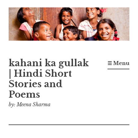
Skip
to
content
kahani ka gullak
☰ Menu
| Hindi Short
Stories and
Poems
by: Meena Sharma