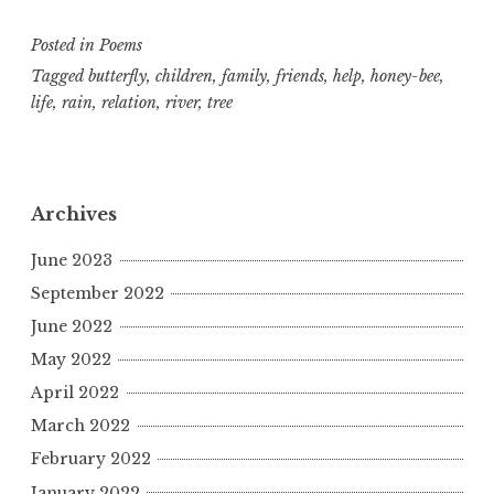
o
h
a
m
el
h
की
दोस्ती
p
at
c
ai
e
a
Posted in
Poems
y
s
e
l
g
r
Tagged
butterfly
,
children
,
family
,
friends
,
help
,
honey-bee
,
life
,
rain
,
relation
,
river
,
tree
L
A
b
r
e
i
p
o
a
n
p
o
m
Archives
k
k
June 2023
September 2022
June 2022
May 2022
April 2022
March 2022
February 2022
January 2022