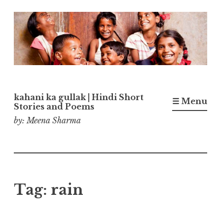
Skip
to
content
kahani ka gullak | Hindi Short
☰ Menu
Stories and Poems
by: Meena Sharma
Tag:
rain