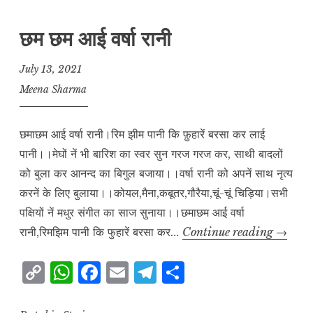
छम छम आई वर्षा रानी
July 13, 2021
Meena Sharma
छमाछम आई वर्षा रानी।रिम झीम पानी कि फ़ुहारें बरसा कर लाई
पानी।।मेघों नें भी बारिश का स्वर सुन गरज गरज कर, साथी बादलों
को बुला कर आनन्द का बिगुल बजाया।।वर्षा रानी को अपनें साथ नृत्य
करनें के लिए बुलाया।।कोयल,मैना,कबूतर,गौरैया,चूं-चूं चिड़िया।सभी
पक्षियों नें मधुर संगीत का साज सुनाया।।छमाछम आई वर्षा
छम
रानी,रिमझिम पानी कि फुहारें बरसा कर…
Continue reading
→
छम
C
W
F
E
T
S
आई
o
h
a
m
el
h
वर्षा
रानी