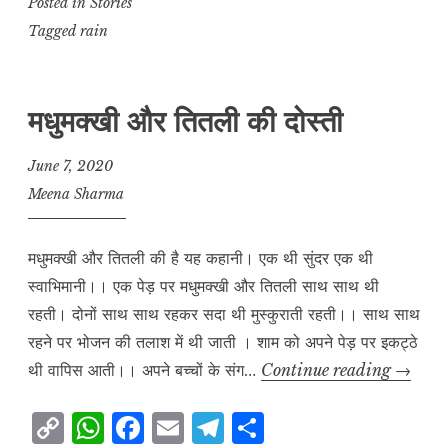
p
at
c
ai
e
a
Posted in
Stories
y
s
e
l
g
r
Tagged
rain
L
A
b
r
e
i
p
o
a
मधुमक्खी और तितली की दोस्ती
n
p
o
m
k
k
June 7, 2020
Meena Sharma
मधुमक्खी और तितली की है यह कहानी। एक थी सुंदर एक थी
स्वाभिमानी।। एक पेड़ पर मधुमक्खी और तितली साथ साथ थी
रहती। दोनों साथ साथ रहकर सदा थी मुस्कुराती रहती।। साथ साथ
रहने पर भोजन की तलाश में थी जाती । शाम को अपने पेड़ पर इकट्ठे
मधुमक्खी
थी वापिस आती।। अपने बच्चों के संग…
Continue reading
→
और
C
W
F
E
T
S
तितली