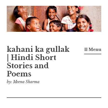
Skip
to
content
kahani ka gullak
☰ Menu
| Hindi Short
Stories and
Poems
by: Meena Sharma