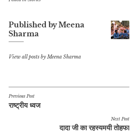
p
at
c
ai
e
a
y
s
e
l
g
r
L
A
b
r
e
Published by
Meena
i
p
o
a
Sharma
n
p
o
m
k
k
View all posts by Meena Sharma
Post
Previous Post
राष्ट्रीय ध्वज
navigation
Next Post
दादा जी का रहस्यमयी तोहफा