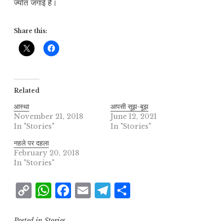
ज्योत जगाई है।
Share this:
Related
आस्था
आपसी सूझ-बूझ
November 21, 2018
June 12, 2021
In "Stories"
In "Stories"
नहले पर दहला
February 20, 2018
In "Stories"
C
W
F
E
T
S
o
h
a
m
el
h
Posted in
Stories