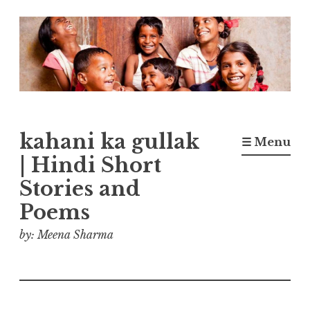
Skip
to
content
kahani ka gullak
☰ Menu
| Hindi Short
Stories and
Poems
by: Meena Sharma