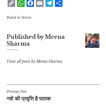
C
W
F
E
T
S
o
h
a
m
el
h
p
at
c
ai
e
a
Posted in
Stories
y
s
e
l
g
r
L
A
b
r
e
Published by
Meena
i
p
o
a
Sharma
n
p
o
m
k
k
View all posts by Meena Sharma
Post
Previous Post
नशे की प्रवृत्ति है घातक
navigation