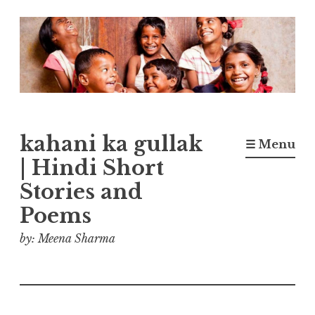
Skip
to
content
kahani ka gullak
☰ Menu
| Hindi Short
Stories and
Poems
by: Meena Sharma