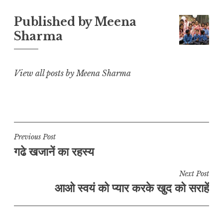
L
A
b
r
e
Published by
Meena
i
p
o
a
Sharma
n
p
o
m
k
k
View all posts by Meena Sharma
Post
Previous Post
गढे खजानें का रहस्य
navigation
Next Post
आओ स्वयं को प्यार करके खुद को सराहें