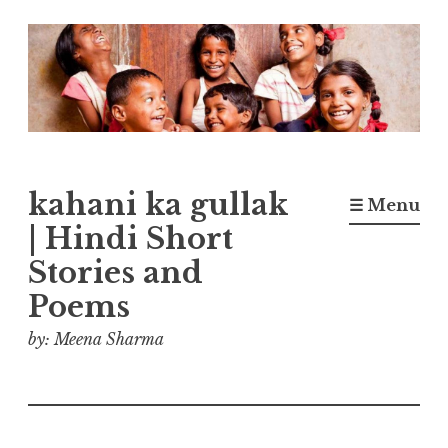
Skip
to
content
kahani ka gullak
☰ Menu
| Hindi Short
Stories and
Poems
by: Meena Sharma