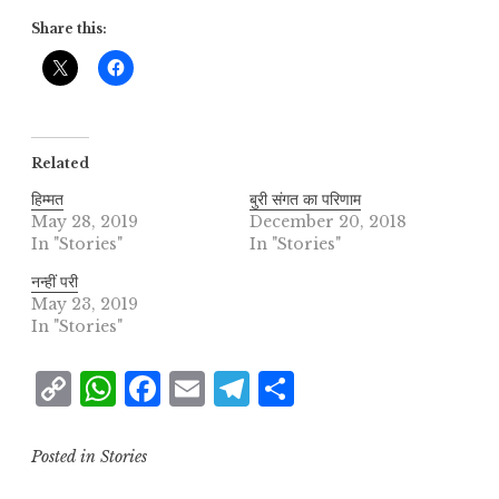
Share this:
Related
हिम्मत
बुरी संगत का परिणाम
May 28, 2019
December 20, 2018
In "Stories"
In "Stories"
नन्हीं परी
May 23, 2019
In "Stories"
C
W
F
E
T
S
o
h
a
m
el
h
p
at
c
ai
e
a
Posted in
Stories
y
s
e
l
g
r