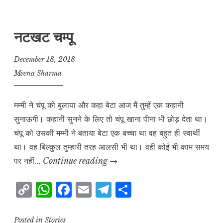
y
s
e
l
g
r
L
A
b
r
e
नटखट चम्पू
i
p
o
a
n
p
o
m
December 18, 2018
k
k
Meena Sharma
मम्मी ने चंपू को बुलाया और कहा बेटा आज मैं तुम्हें एक कहानी
सुनाऊगी। कहानी सुनने के लिए तो चंपू खाना पीना भी छोड़ देता था।
चंपू को उसकी मम्मी ने बताया बेटा एक बच्चा था वह बहुत ही स्वार्थी
था। वह बिल्कुल तुम्हारी तरह आलसी भी था। वही कोई भी काम समय
नटखट
पर नहीं…
Continue reading
→
चम्पू
C
W
F
E
T
S
o
h
a
m
el
h
p
at
c
ai
e
a
Posted in
Stories