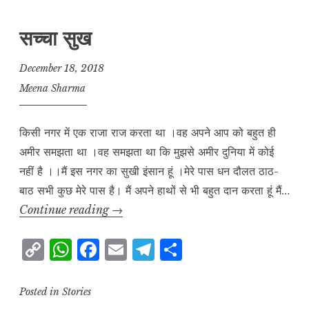
सच्चा सुख
December 18, 2018
Meena Sharma
किसी नगर में एक राजा राज करता था ।वह अपने आप को बहुत ही
अमीर समझता था ।वह समझता था कि मुझसे अमीर दुनिया में कोई
नहीं है ।।मैं इस नगर का सुखी इंसान हूं ।मेरे पास धन दौलत ठाठ-
बाठ सभी कुछ मेरे पास है। मैं अपने हाथों से भी बहुत दान करता हूं मैं…
सच्चा
Continue reading
→
सुख
C
W
F
E
T
S
o
h
a
m
el
h
p
at
c
ai
e
a
Posted in
Stories