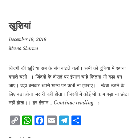
y
s
e
l
g
r
L
A
b
r
e
खुशियां
i
p
o
a
n
p
o
m
December 18, 2018
k
k
Meena Sharma
जिंदगी की खुशियां सब के संग बांटते चलो। सभी को दुनिया में अपना
बनाते चलो।। जिंदगी के दोराहे पर इंसान चाहे कितना भी बड़ा बन
जाए। बड़ा बनकर अपने भाग्य पर कभी ना इतराए।। ऊंचा उठने के
लिए बड़ा होना जरूरी नहीं होता। जिंदगी में कोई भी काम बड़ा या छोटा
खुशियां
नहीं होता।। हर इंसान…
Continue reading
→
C
W
F
E
T
S
o
h
a
m
el
h