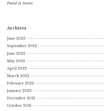
p
at
c
ai
e
a
Posted in
Stories
y
s
e
l
g
r
L
A
b
r
e
i
p
o
a
Archives
n
p
o
m
June 2023
k
k
September 2022
June 2022
May 2022
April 2022
March 2022
February 2022
January 2022
December 2021
October 2021