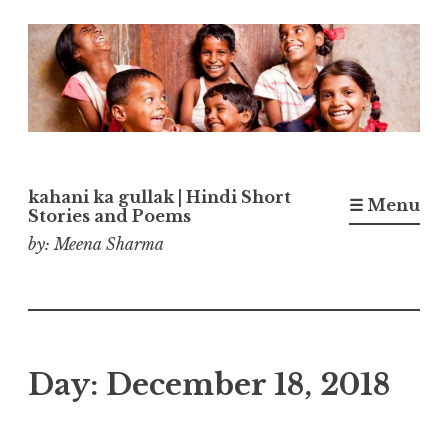
Skip
to
content
kahani ka gullak | Hindi Short
☰ Menu
Stories and Poems
by: Meena Sharma
Day:
December 18, 2018