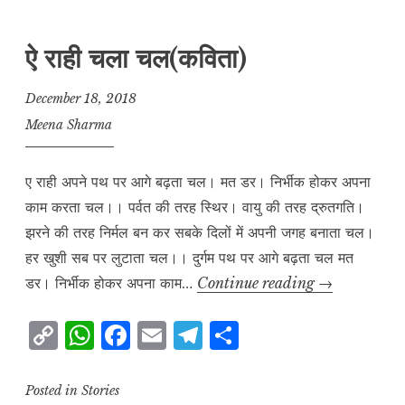
y
s
e
l
g
r
L
A
b
r
e
ऐ राही चला चल(कविता)
i
p
o
a
n
p
o
m
December 18, 2018
k
k
Meena Sharma
ए राही अपने पथ पर आगे बढ़ता चल। मत डर। निर्भीक होकर अपना
काम करता चल।। पर्वत की तरह स्थिर। वायु की तरह द्रुतगति।
झरने की तरह निर्मल बन कर सबके दिलों में अपनी जगह बनाता चल।
हर खुशी सब पर लुटाता चल।। दुर्गम पथ पर आगे बढ़ता चल मत
ऐ
डर। निर्भीक होकर अपना काम…
Continue reading
→
राही
C
W
F
E
T
S
चला
o
h
a
m
el
h
चल(कविता)
p
at
c
ai
e
a
Posted in
Stories