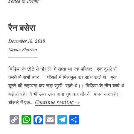
p
at
c
ai
e
a
Posted in
Poems
y
s
e
l
g
r
L
A
b
r
e
रैन बसेरा
i
p
o
a
n
p
o
m
December 18, 2018
k
k
Meena Sharma
चिड़िया के छोटे से घौंसलें में रहता था एक परिवार। एक दूसरे से
करते थे सभी प्यार।। घोंसले में मिलजुल कर साथ रहते थे। एक
दूसरे की सहायता कर सदा सुखी रहते थे।। चिड़िया के तीन बच्चे थे
बड़े हो रहे। वे भी उधर उधर दाना चुग कर जीवनी यापन कर रहे।।
रैन
घोंसले में एक…
Continue reading
→
बसेरा
C
W
F
E
T
S
o
h
a
m
el
h